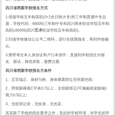
四川省档案学校报名方式
1.填报学校五年制高职(3+2全日制大专)和三年制普通中专志
愿，学校代码：66005(三年制中专和四川商务职业学院五年制
高职);66905(四川
艺术
职业学院五年制高职)。
2.扫描学校微信公众号二维码，进行在线预报名，再到学校确
认。
3.携带考生本人身份证和户口本原件，直接到学校招生办报
名、面试，择优录取，缴费注册。
四川省档案学校报名方条件
1、五官端正、身材匀称、身体裸露部位无明显疤痕;
2、男双眼裸视C字表0.7以上，女双眼矫正(可佩戴框架眼镜)
视力0.5以上;
3、无犯罪记录，无纹身，无色盲。
其实除了学校的招生要求之外，良好的学校环境，对学生的学