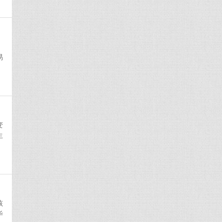
易
变
生
孩
毕