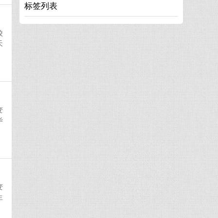
标签列表
校
天
变
毕
变
生