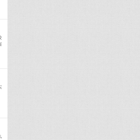
校
省
实
么