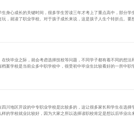
学生身心成长的关键时间，很多学生苦读三年才考上了重点高中，部分学
贪玩，就读了职业学校。对于孩子成长来说，这是孩子人生个转折点。要
，在快毕业之际，就会考虑选择技校等问题，不同学子都有着不同的想法
省档案学校是当前众多中职学校中，很受初中毕业生比较看好的一所中职
在四川地区开设的中专职业学校是比较多的，这让很多家长和学生在选择
么样的学校就业比较好，因为大家之所以选择读职校肯定是想以后毕业出