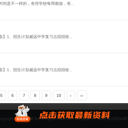
时间是不一样的，有些学校每周都放，有...
】1、招生计划威远中学复习点拟招收...
】1、招生计划威远中学复习点拟招收...
5
6
7
8
9
10
›
››
opyright
初中升学网
.Some Rights Reserved. 网站备案号：
蜀ICP备1201543